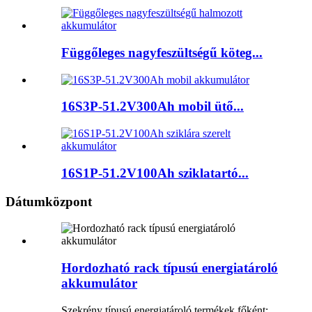
Függőleges nagyfeszültségű köteg...
16S3P-51.2V300Ah mobil ütő...
16S1P-51.2V100Ah sziklatartó...
Dátumközpont
Hordozható rack típusú energiatároló
akkumulátor
Szekrény típusú energiatároló termékek főként: