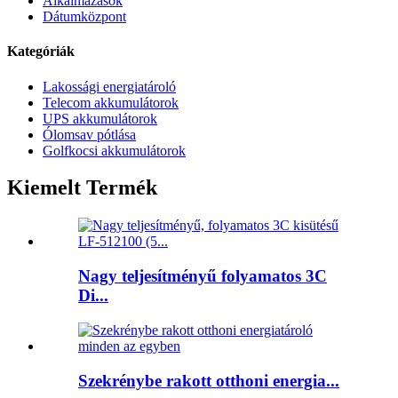
Alkalmazások
Dátumközpont
Kategóriák
Lakossági energiatároló
Telecom akkumulátorok
UPS akkumulátorok
Ólomsav pótlása
Golfkocsi akkumulátorok
Kiemelt Termék
Nagy teljesítményű folyamatos 3C
Di...
Szekrénybe rakott otthoni energia...