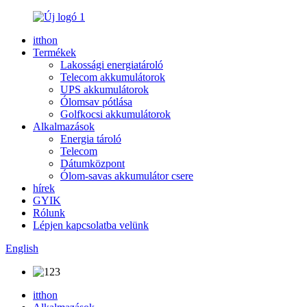
itthon
Termékek
Lakossági energiatároló
Telecom akkumulátorok
UPS akkumulátorok
Ólomsav pótlása
Golfkocsi akkumulátorok
Alkalmazások
Energia tároló
Telecom
Dátumközpont
Ólom-savas akkumulátor csere
hírek
GYIK
Rólunk
Lépjen kapcsolatba velünk
English
itthon