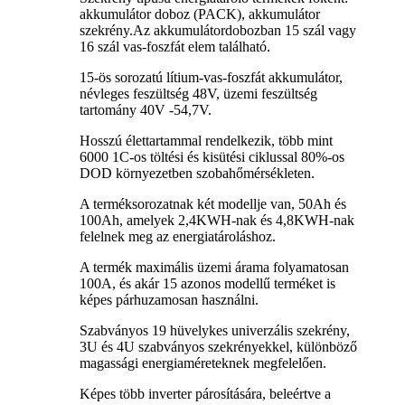
akkumulátor doboz (PACK), akkumulátor
szekrény.Az akkumulátordobozban 15 szál vagy
16 szál vas-foszfát elem található.
15-ös sorozatú lítium-vas-foszfát akkumulátor,
névleges feszültség 48V, üzemi feszültség
tartomány 40V -54,7V.
Hosszú élettartammal rendelkezik, több mint
6000 1C-os töltési és kisütési ciklussal 80%-os
DOD környezetben szobahőmérsékleten.
A terméksorozatnak két modellje van, 50Ah és
100Ah, amelyek 2,4KWH-nak és 4,8KWH-nak
felelnek meg az energiatároláshoz.
A termék maximális üzemi árama folyamatosan
100A, és akár 15 azonos modellű terméket is
képes párhuzamosan használni.
Szabványos 19 hüvelykes univerzális szekrény,
3U és 4U szabványos szekrényekkel, különböző
magassági energiaméreteknek megfelelően.
Képes több inverter párosítására, beleértve a