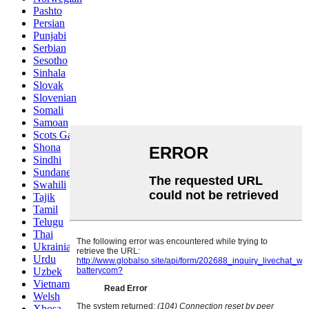
Pashto
Persian
Punjabi
Serbian
Sesotho
Sinhala
Slovak
Slovenian
Somali
Samoan
Scots Gaelic
Shona
Sindhi
Sundanese
Swahili
Tajik
Tamil
Telugu
Thai
Ukrainian
Urdu
Uzbek
Vietnamese
Welsh
Xhosa