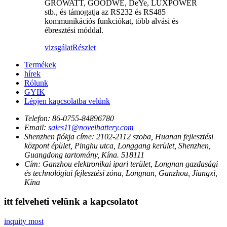
GROWATT, GOODWE, DeYe, LUXPOWER
stb., és támogatja az RS232 és RS485
kommunikációs funkciókat, több alvási és
ébresztési móddal.
vizsgálat
Részlet
Termékek
hírek
Rólunk
GYIK
Lépjen kapcsolatba velünk
Telefon:
86-0755-84896780
Email:
sales11@novelbattery.com
Shenzhen fiókja címe:
2102-2112 szoba, Huanan fejlesztési
központ épület, Pinghu utca, Longgang kerület, Shenzhen,
Guangdong tartomány, Kína. 518111
Cím:
Ganzhou elektronikai ipari terület, Longnan gazdasági
és technológiai fejlesztési zóna, Longnan, Ganzhou, Jiangxi,
Kína
itt felveheti velünk a kapcsolatot
inquity most